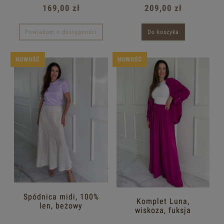
bawełna | Ecru
169,00 zł
209,00 zł
Powiadom o dostępności
Do koszyka
NOWOŚĆ
NOWOŚĆ
Spódnica midi, 100%
Komplet Luna,
len, beżowy
wiskoza, fuksja