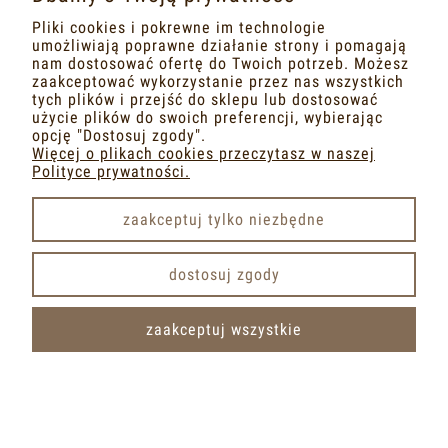
Pliki cookies i pokrewne im technologie
umożliwiają poprawne działanie strony i pomagają
«
»
1
2
3
nam dostosować ofertę do Twoich potrzeb. Możesz
zaakceptować wykorzystanie przez nas wszystkich
tych plików i przejść do sklepu lub dostosować
użycie plików do swoich preferencji, wybierając
ODBIERZ 10% RABATU NA ZAKUPY
opcję "Dostosuj zgody".
Więcej o plikach cookies przeczytasz w naszej
ZYSKAJ DOSTĘP DO SPECJALNYCH OFERT
Polityce prywatności.
zaakceptuj tylko niezbędne
dostosuj zgody
zaakceptuj wszystkie
OTUL CIAŁO NATURALNYM MATERIAŁEM
Witaj, miło Cię tu gościć!
Tworzymy miejsce, w którym nie musisz