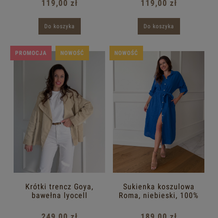
119,00 zł
119,00 zł
Do koszyka
Do koszyka
PROMOCJA
NOWOŚĆ
NOWOŚĆ
Krótki trencz Goya,
Sukienka koszulowa
bawełna lyocell
Roma, niebieski, 100%
bawełna
249,00 zł
189,00 zł