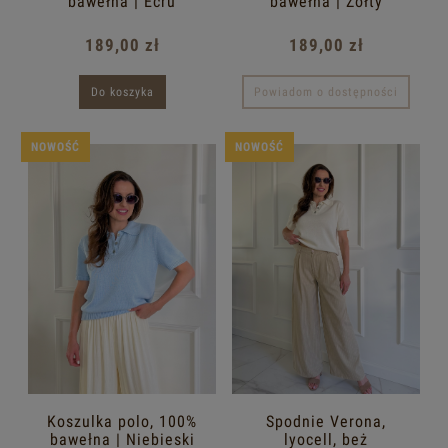
bawełna | Ecru
bawełna | Żółty
189,00 zł
189,00 zł
Do koszyka
Powiadom o dostępności
NOWOŚĆ
NOWOŚĆ
Koszulka polo, 100%
Spodnie Verona,
bawełna | Niebieski
lyocell, beż