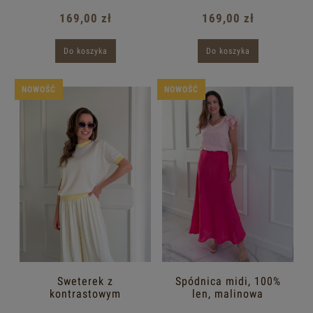
wykończeniem, 100%
wykończeniem, 100%
bawełna | Granat
bawełna | Róż
169,00 zł
169,00 zł
Do koszyka
Do koszyka
NOWOŚĆ
NOWOŚĆ
Sweterek z
Spódnica midi, 100%
kontrastowym
len, malinowa
wykończeniem, 100%