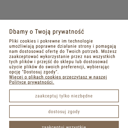
MASZ PYTANIA?
Dbamy o Twoją prywatność
Napisz do nas na adres mailowy
Pliki cookies i pokrewne im technologie
dobrametka@gmail.com
umożliwiają poprawne działanie strony i pomagają
nam dostosować ofertę do Twoich potrzeb. Możesz
zaakceptować wykorzystanie przez nas wszystkich
lub na portalach społecznościowych
tych plików i przejść do sklepu lub dostosować
użycie plików do swoich preferencji, wybierając
FACEBOOK
INSTAGRAM
opcję "Dostosuj zgody".
Więcej o plikach cookies przeczytasz w naszej
Polityce prywatności.
zaakceptuj tylko niezbędne
pokaż pełną wersję strony
dostosuj zgody
Sklep internetowy Shoper.pl
zaakceptuj wszystkie