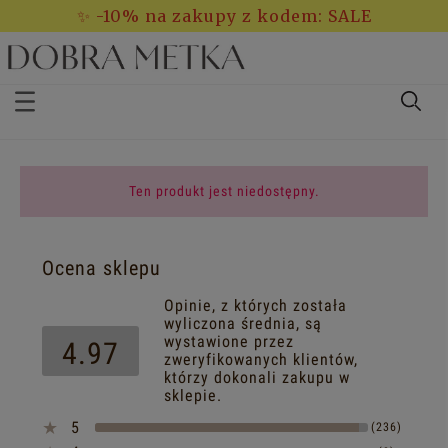
✨ -10% na zakupy z kodem: SALE
Ten produkt jest niedostępny.
Ocena sklepu
Opinie, z których została
wyliczona średnia, są
wystawione przez
4.97
zweryfikowanych klientów,
którzy dokonali zakupu w
sklepie.
5
(236)