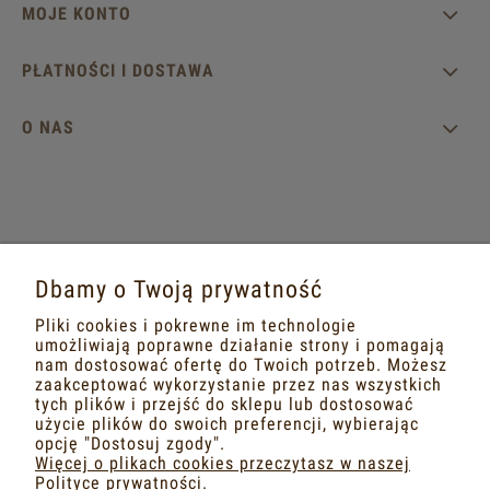
MOJE KONTO
PŁATNOŚCI I DOSTAWA
O NAS
MASZ PYTANIA?
Dbamy o Twoją prywatność
Napisz do nas na adres mailowy
Pliki cookies i pokrewne im technologie
dobrametka@gmail.com
umożliwiają poprawne działanie strony i pomagają
nam dostosować ofertę do Twoich potrzeb. Możesz
zaakceptować wykorzystanie przez nas wszystkich
lub na portalach społecznościowych
tych plików i przejść do sklepu lub dostosować
użycie plików do swoich preferencji, wybierając
FACEBOOK
INSTAGRAM
opcję "Dostosuj zgody".
Więcej o plikach cookies przeczytasz w naszej
Polityce prywatności.