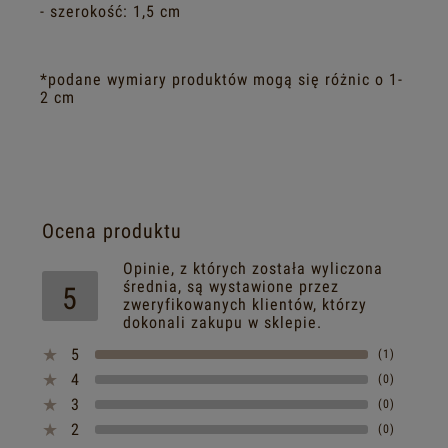
- szerokość: 1,5 cm
*podane wymiary produktów mogą się różnic o 1-
2 cm
Ocena produktu
Opinie, z których została wyliczona
średnia, są wystawione przez
5
zweryfikowanych klientów, którzy
dokonali zakupu w sklepie.
5
(1)
4
(0)
3
(0)
2
(0)