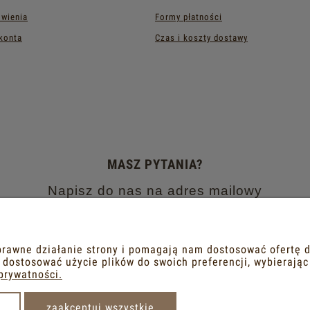
wienia
Formy płatności
konta
Czas i koszty dostawy
MASZ PYTANIA?
Napisz do nas na adres mailowy
dobrametka@gmail.com
lub na portalach społecznościowych
oprawne działanie strony i pomagają nam dostosować ofertę
FACEBOOK
INSTAGRAM
b dostosować użycie plików do swoich preferencji, wybierając
prywatności.
zaakceptuj wszystkie