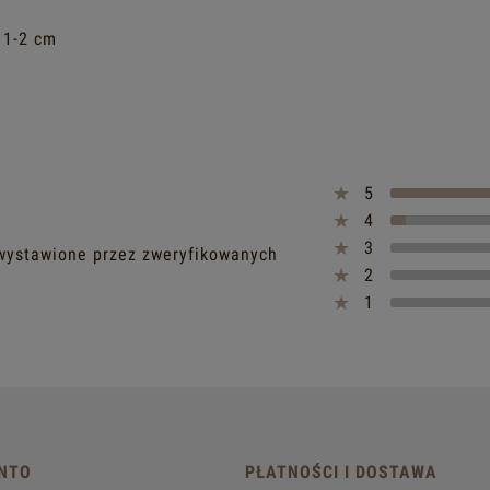
 1-2 cm
5
4
3
ą wystawione przez zweryfikowanych
2
1
NTO
PŁATNOŚCI I DOSTAWA