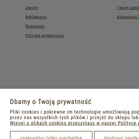
Zwroty
Twoje zamó
Reklamacje
Ustawienia 
Regulamin
Polityka prywatności
Dbamy o Twoją prywatność
Pliki cookies i pokrewne im technologie umożliwiają p
przez nas wszystkich tych plików i przejść do sklepu lu
Więcej o plikach cookies przeczytasz w naszej Polityce 
zaakceptuj tylko niezbędne
dostosuj zgody