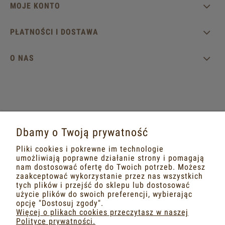
MOJE KONTO
PŁATNOŚCI I DOSTAWA
O NAS
MASZ PYTANIA?
Dbamy o Twoją prywatność
Napisz do nas na adres mailowy
Pliki cookies i pokrewne im technologie
dobrametka@gmail.com
umożliwiają poprawne działanie strony i pomagają
nam dostosować ofertę do Twoich potrzeb. Możesz
zaakceptować wykorzystanie przez nas wszystkich
lub na portalach społecznościowych
tych plików i przejść do sklepu lub dostosować
użycie plików do swoich preferencji, wybierając
FACEBOOK
INSTAGRAM
opcję "Dostosuj zgody".
Więcej o plikach cookies przeczytasz w naszej
Polityce prywatności.