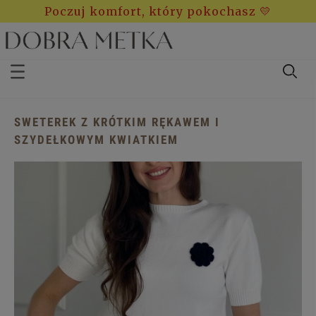
Poczuj komfort, który pokochasz 💛
SWETEREK Z KRÓTKIM RĘKAWEM I
SZYDEŁKOWYM KWIATKIEM