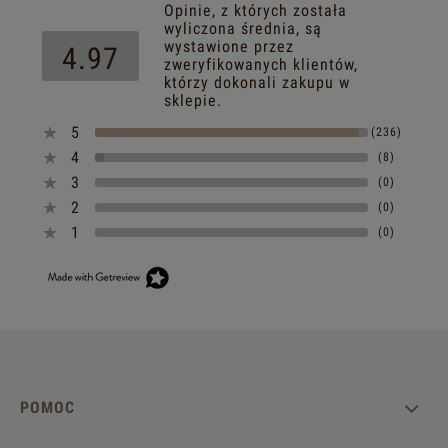
Opinie, z których została
wyliczona średnia, są
wystawione przez
4.97
zweryfikowanych klientów,
którzy dokonali zakupu w
sklepie.
5
(236)
4
(8)
3
(0)
2
(0)
1
(0)
POMOC