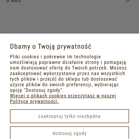
O NAS
MASZ PYTANIA?
Dbamy o Twoją prywatność
Napisz do nas na adres mailowy
Pliki cookies i pokrewne im technologie
dobrametka@gmail.com
umożliwiają poprawne działanie strony i pomagają
nam dostosować ofertę do Twoich potrzeb. Możesz
zaakceptować wykorzystanie przez nas wszystkich
lub na portalach społecznościowych
tych plików i przejść do sklepu lub dostosować
użycie plików do swoich preferencji, wybierając
FACEBOOK
INSTAGRAM
opcję "Dostosuj zgody".
Więcej o plikach cookies przeczytasz w naszej
Polityce prywatności.
zaakceptuj tylko niezbędne
pokaż pełną wersję strony
dostosuj zgody